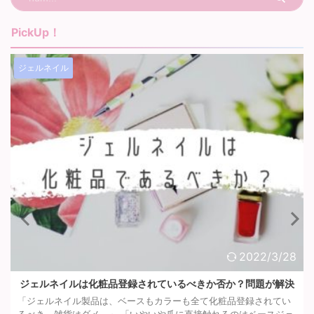
PickUp！
ジェルネイル
28
2022/3/2
決
【ノンサンディング/ベースジェル】プレストとバンビーナを
較してみた！
い