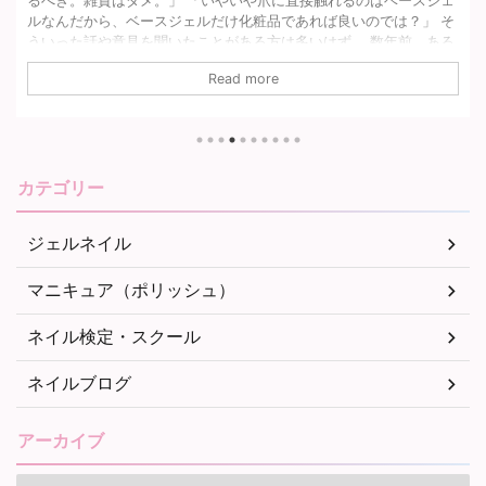
ェ
バンビーナのノンサンディングベースジェルは硬化後の仕上がりが
そ
柔らかいため、私の柔らかい爪質に合っていて持ちが良く気に入っ
る
ています。 関連記事どれ使っても浮く!?オススメのもちが良いベー
い
スジェルをネイリストがご紹介！ でも、生産終了しちゃったんです
Read more
入
よね… そのため代わりになる物を探していたところ、ちょうど同時
し
期にプレストからノンサンディングベースジェルが発売されること
の
が分かりました。 バンビーナの生産終了とプレストの販売開始が時
期的に同じくらいだったため、もしかして代わりになるものなので
は…？似てるのでは… ...
カテゴリー
ジェルネイル
マニキュア（ポリッシュ）
ネイル検定・スクール
ネイルブログ
アーカイブ