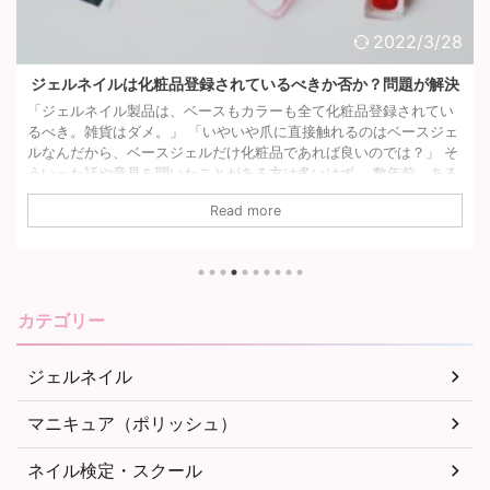
2022/3/28
【ノンサンディング/ベースジェル】プレストとバンビーナを比
較してみた！
バンビーナのノンサンディングベースジェルは硬化後の仕上がりが
柔らかいため、私の柔らかい爪質に合っていて持ちが良く気に入っ
ています。 関連記事どれ使っても浮く!?オススメのもちが良いベー
スジェルをネイリストがご紹介！ でも、生産終了しちゃったんです
Read more
よね… そのため代わりになる物を探していたところ、ちょうど同時
期にプレストからノンサンディングベースジェルが発売されること
が分かりました。 バンビーナの生産終了とプレストの販売開始が時
期的に同じくらいだったため、もしかして代わりになるものなので
は…？似てるのでは… ...
カテゴリー
ジェルネイル
マニキュア（ポリッシュ）
ネイル検定・スクール