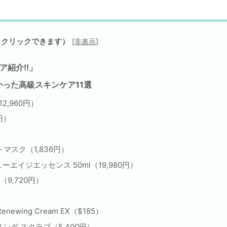
（クリックできます）
[
非表示
]
ア紹介!!」
った高級スキンケア11選
2,960円）
0円）
）
マスク（1,836円）
ューエイジエッセンス 50ml（19,980円）
ID（9,720円）
Renewing Cream EX（$185）
リング スクラブ（5,400円）