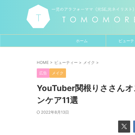
ホーム
ビューテ
HOME
>
ビューティー
>
メイク
>
広告
メイク
YouTuber関根りささ
ンケア11選
2022年8月13日