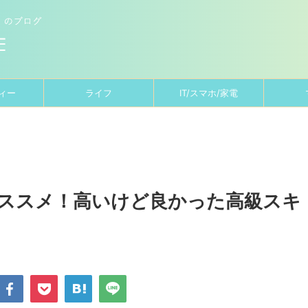
ィー
ライフ
IT/スマホ/家電
んオススメ！高いけど良かった高級スキ