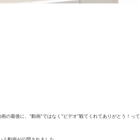
2024/4/2
20
ォーム2】サイベックス ミオ
[ベビー＆キッズ向け]ブラックフ
装着！低温やけどの心配は！？
2024まとめ
（レビュー）PR
ベビーやキッズ向け商品を扱っているショ
購入してベビーカーに装着し、そ
ラックフライデーについてまとめました。
んはかなり快適に過ごせたかと思
ていた商品はこの機会にお得に購入しまし
続きを読む
続きを読む
023年10月にエアラブから冬用あ
※本記事は随時更新する予定です。 [ベビ
ブ ウォーム2』が発売！今回エア
向け]ブラックフライデー2024まとめ ト
の発売と同時に商品を提供いただい
（ベビーザらス）：11/8(金)〜11/28(木) 
ビューしていきます。ただし、私
ライデー：11/8(金)〜11/28(木) 引用：
アラブ ウォーム2をつけるほど寒
https://www.babiesrus.co.jp/ja-
、見た目、装着方法』が中心のレ
jp/catalogue/ecatalogue-list-asset-3.h
。また、おすすめのモバイルバッ
らス（ベ ...
います。 エアラブ ウォーム2の機
自動電源オフ＆タ ...
画の最後に、“動画”ではなく“ビデオ”観てくれてありがとう！って
いう動画が公開されました。