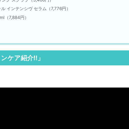
ル インテンシヴ セラム（7,776円）
l（7,884円）
ンケア紹介!!」