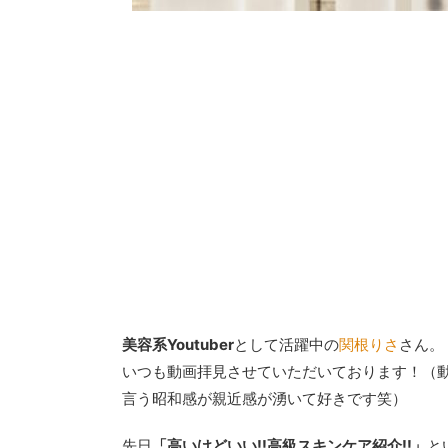
【エアラブ ウ
ス/リベルに
夏にエアラブ3を
のおかげで娘ちゃ
います。そして、2
ったかな『エアラ
ラブ ウォーム2
たので、詳しくレ
の地域ではまだエ
く無いため『機能
ビューになります
テリーも紹介して
美容系Youtuber
として活躍中の
関根りさ
さん。
能：一定温度以上で
いつも動画拝見させていただいております！（動
言う昭和感が親近感が湧いて好きです笑）
先日
「高いけどいい!!高級スキンケア紹介!!」
と