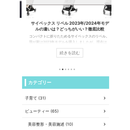
24/11/13
2024/9/3
ライデー
サイベックス リベル 2023年/2024年モデ
ECO
ルの違いは？どっちがいい？徹底比較
ップのブ
コンパクトに折りたためるサイベックスのリベル。
ロボッ
気になっ
我が家は2023年モデルを購入しましたが、現在は
多いと
ょうー！
2024年モデルが販売されています。ただし、また
にガンガ
続きを読む
ー＆キッズ
2023年モデルを販売されているショップもあって価
バックス
イザらス
格も少し安いので迷いますよね？2023年と2024年
き機能
ブラックフ
モデルで違う点＆どっちがおすすめか？をご紹介し
ックスのD
ます。 https://www.tomomore.com/entry/cybex-
でしょ
stroller-yasukukau サイベックス リベル 2023
ていきます
カテゴリー
tml トイザ
年/2024年モデルの違いは4つ！どっちがいい？徹底
OMNI/X
比較 サイベックス ...
DEEBOT 
子育て (31)
ビューティー (65)
美容整形・美容施述 (10)