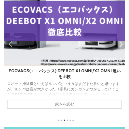
2024/1/24
ECOVACS(エコバックス) DEEBOT X1 OMNI/X2 OMNI 違い
を比較
ロボット掃除機といえばルンバという方はまだまだ多いと思います
が、ルンバは音が大きかったり家具にガンガンぶつかる…というこ
とでECOVACS(エコバックス)に辿り着く方も多いはず。そし
て、"水拭き機能が充実したものがいい…！"という方はエコバックス
続きを読む
のDEEBOT X1 OMNIやX2 OMNIあたりで迷うでしょう。というわけ
う
でどんな違いがあるか比較していきます。 ECOVACS(エコバック
ス) DEEBOT X1 OMNI/X2 OMNI 違いを比較 DEEBOT X1 OMNI
DEEBOT X2 OMN ...
h