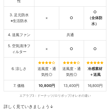
性
○
3. 足元防水
×
○
（全体防
※生活防水
水）
4. 送風ファン
共通
5. 空気清浄フ
×
○
○
ィルター
6. 涼しさ
送風度・通
送風度・通
冷感素材
気性◎
気性◎
＋送風
7. 価格
10,800円
13,400円
16,800円
エアラブ3：ドーナッツ/ロリポップ/オレオの違い
詳しく見ていきましょう↓