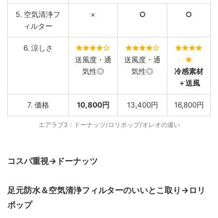
5. 空気清浄フ
×
○
○
ィルター
6. 涼しさ
送風度・通
送風度・通
気性◎
気性◎
冷感素材
＋送風
7. 価格
10,800円
13,400円
16,800円
エアラブ3：ドーナッツ/ロリポップ/オレオの違い
コスパ重視→ドーナッツ
足元防水＆空気清浄フィルターのいいとこ取り→ロリ
ポップ