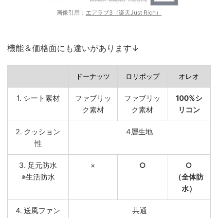
画像引用：
エアラブ3（楽天Just Rich）
機能＆価格面にも違いがあります↓
ドーナッツ
ロリポップ
オレオ
1. シート素材
ファブリッ
ファブリッ
100%シ
ク素材
ク素材
リコン
2. クッション
4層生地
性
3. 足元防水
×
○
○
※生活防水
（全体防
水）
4. 送風ファン
共通