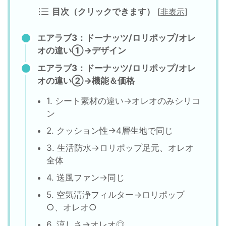
目次（クリックできます）
[
非表示
]
エアラブ3：ドーナッツ/ロリポップ/オレ
オの違い①→デザイン
エアラブ3：ドーナッツ/ロリポップ/オレ
オの違い②→機能＆価格
1. シート素材の違い→オレオのみシリコ
ン
2. クッション性→4層生地で同じ
3. 生活防水→ロリポップ足元、オレオ
全体
4. 送風ファン→同じ
5. 空気清浄フィルター→ロリポップ
○、オレオ○
6. 涼しさ→オレオ◎