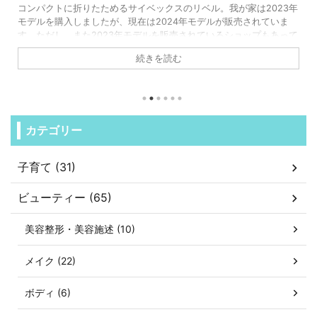
023年
ロボット掃除機といえばルンバという方はまだまだ多いと思
ていま
が、ルンバは音が大きかったり家具にガンガンぶつかる…とい
もあって
とでECOVACS(エコバックス)に辿り着く方も多いはず。そし
ルで違う
て、"水拭き機能が充実したものがいい…！"という方はエコバ
続きを読む
のDEEBOT X1 OMNIやX2 OMNIあたりで迷うでしょう。と
ukau サイ
でどんな違いがあるか比較していきます。 ECOVACS(エコバ
っちがい
ス) DEEBOT X1 OMNI/X2 OMNI 違いを比較 DEEBOT X1 OMN
DEEBOT X2 OMN ...
カテゴリー
子育て (31)
ビューティー (65)
美容整形・美容施述 (10)
メイク (22)
ボディ (6)