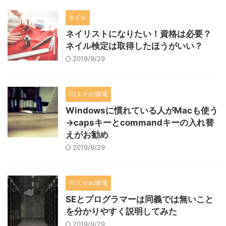
ネイル
ネイリストになりたい！資格は必要？
ネイル検定は取得したほうがいい？
2019/9/29
IT/スマホ/家電
Windowsに慣れている人がMacも使う
→capsキーとcommandキーの入れ替
えがお勧め
2019/9/29
IT/スマホ/家電
SEとプログラマーは同義では無いこと
を分かりやすく説明してみた
2019/9/29