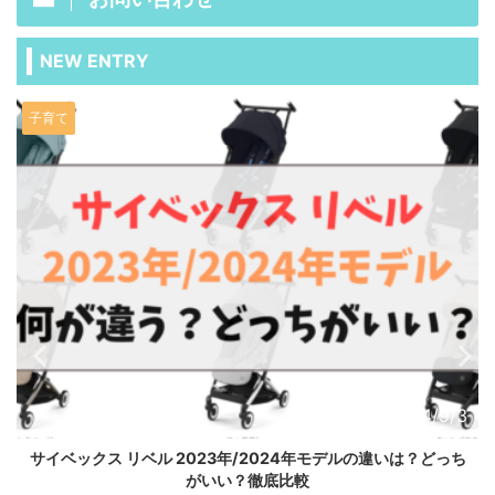
NEW ENTRY
IT/スマホ/家電
24/9/3
2024
？どっち
ECOVACS(エコバックス) DEEBOT X1 OMNI/X2 OMN
を比較